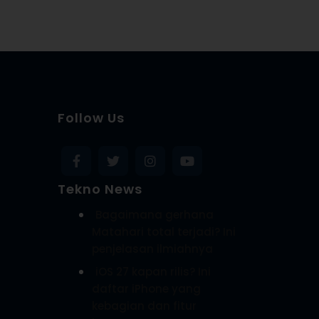
Follow Us
Tekno News
Bagaimana gerhana
Matahari total terjadi? Ini
penjelasan ilmiahnya
iOS 27 kapan rilis? Ini
daftar iPhone yang
kebagian dan fitur