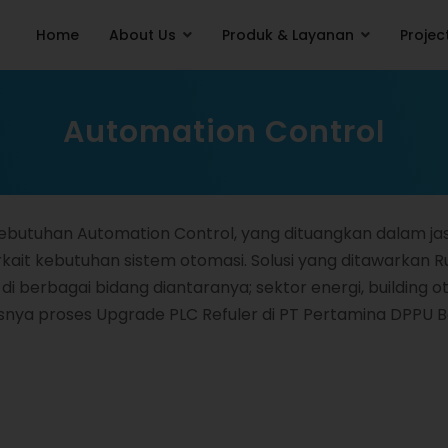
Home
About Us
Produk & Layanan
Projec
Automation Control
ebutuhan Automation Control, yang dituangkan dalam j
ait kebutuhan sistem otomasi. Solusi yang ditawarkan 
i berbagai bidang diantaranya; sektor energi, building ot
esnya proses Upgrade PLC Refuler di PT Pertamina DPPU 