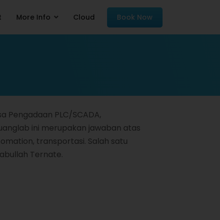
t
More Info
Cloud
Book Now
asa Pengadaan PLC/SCADA,
Ruanglab ini merupakan jawaban atas
omation, transportasi. Salah satu
Babullah Ternate.